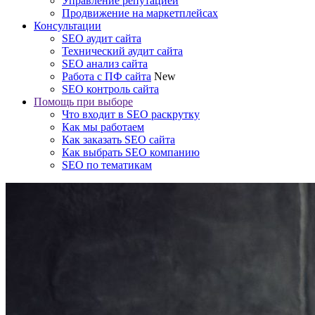
Управление репутацией
Продвижение на маркетплейсах
Консультации
SEO аудит сайта
Технический аудит сайта
SEO анализ сайта
Работа с ПФ сайта
New
SEO контроль сайта
Помощь при выборе
Что входит в SEO раскрутку
Как мы работаем
Как заказать SEO сайта
Как выбрать SEO компанию
SEO по тематикам