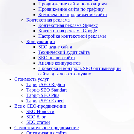
Продвижение сайта по позициям
Продвижение сайта по трафику
Комплексное продвижение сайта
Контекстная реклама
Контекстная реклама Яндекс
Контекстная реклама Google
Настройка контекстной рекламы
Консультации
SEO аудит сайта
Технический аудит сайта
SEO анализ сайта
Анализ конкурентов
Проверка и контроль SEO оптимизации
сайта: для чего это нужно
Стоимость услуг
Тариф SEO Region
Тариф SEO Standart
Тариф SEO Plus
Тариф SEO Expert
Все о СЕО-продвижении
SEO Новости
SEO блог
SEO статьи
Самостоятельное продвижение
Оптимизация сайта