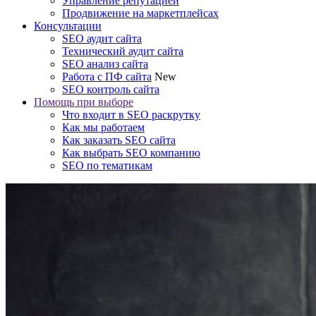
Управление репутацией
Продвижение на маркетплейсах
Консультации
SEO аудит сайта
Технический аудит сайта
SEO анализ сайта
Работа с ПФ сайта
New
SEO контроль сайта
Помощь при выборе
Что входит в SEO раскрутку
Как мы работаем
Как заказать SEO сайта
Как выбрать SEO компанию
SEO по тематикам