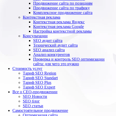
Продвижение сайта по позициям
Продвижение сайта по трафику
Комплексное продвижение сайта
Контекстная реклама
Контекстная реклама Яндекс
Контекстная реклама Google
Настройка контекстной рекламы
Консультации
SEO аудит сайта
Технический аудит сайта
SEO анализ сайта
Анализ конкурентов
Проверка и контроль SEO оптимизации
сайта: для чего это нужно
Стоимость услуг
Тариф SEO Region
Тариф SEO Standart
Тариф SEO Plus
Тариф SEO Expert
Все о СЕО-продвижении
SEO Новости
SEO блог
SEO статьи
Самостоятельное продвижение
Оптимизация сайта