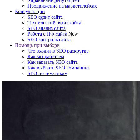
Управление репутацией
Продвижение на маркетплейсах
Консультации
SEO аудит сайта
Технический аудит сайта
SEO анализ сайта
Работа с ПФ сайта
New
SEO контроль сайта
Помощь при выборе
Что входит в SEO раскрутку
Как мы работаем
Как заказать SEO сайта
Как выбрать SEO компанию
SEO по тематикам