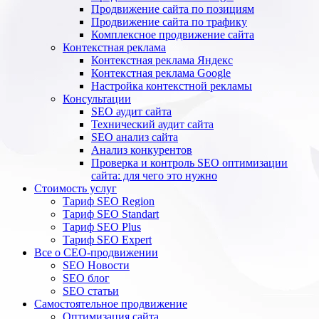
Продвижение сайта по позициям
Продвижение сайта по трафику
Комплексное продвижение сайта
Контекстная реклама
Контекстная реклама Яндекс
Контекстная реклама Google
Настройка контекстной рекламы
Консультации
SEO аудит сайта
Технический аудит сайта
SEO анализ сайта
Анализ конкурентов
Проверка и контроль SEO оптимизации
сайта: для чего это нужно
Стоимость услуг
Тариф SEO Region
Тариф SEO Standart
Тариф SEO Plus
Тариф SEO Expert
Все о СЕО-продвижении
SEO Новости
SEO блог
SEO статьи
Самостоятельное продвижение
Оптимизация сайта